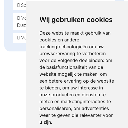
BIG-nummer: 79033164004
Sportblessures
Lian Lohuis
Lees meer
Onze specialist:
BIG-nummer: 09034374204
Vestibulaire Therapie - Evenwicht en
Wij gebruiken cookies
Lian Lohuis
Lees meer
Duizeligheid
BIG-nummer: 09034374204
Onze specialist:
Deze website maakt gebruik van
Lees meer
Voetklachten
cookies en andere
Robin van Til
Onze specialist:
trackingtechnologieën om uw
BIG-nummer: 59932544204
browse-ervaring te verbeteren
Dick Vrijman
Lees meer
voor de volgende doeleinden:
om
BIG-nummer: 49041160704
de basisfunctionaliteit van de
Lees meer
website mogelijk te maken
,
om
een betere ervaring op de website
te bieden
,
om uw interesse in
onze producten en diensten te
meten en marketinginteracties te
personaliseren
,
om advertenties
Onze partners
weer te geven die relevanter voor
u zijn
.