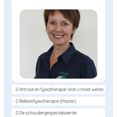
Artrose en fysiotherapie: Wat u moet weten
Onze specialist:
Bekkenfysiotherapie (Master)
Jos ten Voorde
Onze specialist:
BIG-nummer: 49035380604
De schoudergespecialiseerde
Lucienne Naber-Brummelhuis