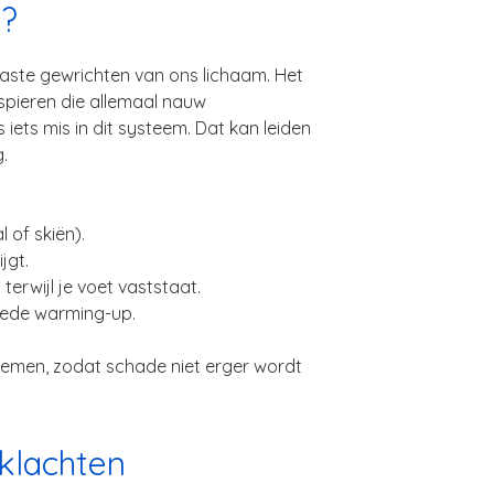
n?
laste gewrichten van ons lichaam. Het
spieren die allemaal nauw
iets mis in dit systeem. Dat kan leiden
g.
 of skiën).
jgt.
 terwijl je voet vaststaat.
oede warming-up.
 nemen, zodat schade niet erger wordt
klachten