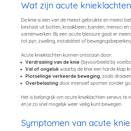
Wat zijn acute knieklachte
De knie is een van de meest gebruikte en meest be
bestaat uit botten, kraakbeen, banden, menisci en 
samenwerken. Bij een acute blessure gaat er ineens 
tot pijn, zwelling, instabiliteit of bewegingsbeperkin
Acute knieklachten kunnen ontstaan door:
Verdraaiing van de knie
(bijvoorbeeld bij voetbal
Val of ongeluk
waarbij de knie een harde klap kri
Plotselinge verkeerde beweging
, zoals draaien
Overbelasting
door intensief sporten zonder g
Het is belangrijk om acute knieklachten serieus te
en je zo snel mogelijk weer veilig kunt bewegen.
Symptomen van acute knie