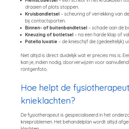
Meniscusletsel
– een scheur in het kraakbeen t
draaien of plots stoppen.
Kruisbandletsel
– scheuring of verrekking van de
bij contactsporten.
Binnen- of buitenbandletsel
– schade aan de ba
Kneuzing of botletsel
– na een harde klap of val
Patella luxatie
– de knieschijf die (gedeeltelijk) u
Niet altijd is direct duidelijk wat er precies mis is.
kan je, indien nodig, doorverwijzen voor aanvullen
röntgenfoto.
Hoe helpt de fysiotherapeut
knieklachten?
De fysiotherapeut is gespecialiseerd in het onder
knieproblemen. Het behandelplan wordt altijd afg
klachten.