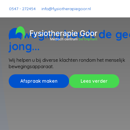
0547 - 272454
info@fysiotherapiegoor.nl
Beweging houdt de ge
jong...
Wij helpen u bij diverse klachten rondom het menselijk
bewegingsapparaat.
Afspraak maken
Lees verder