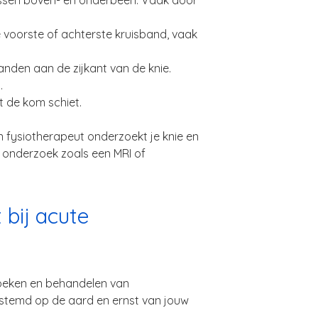
ussen boven- en onderbeen. Vaak door
 voorste of achterste kruisband, vaak
nden aan de zijkant van de knie.
.
it de kom schiet.
 Een fysiotherapeut onderzoekt je knie en
d onderzoek zoals een MRI of
 bij acute
zoeken en behandelen van
estemd op de aard en ernst van jouw